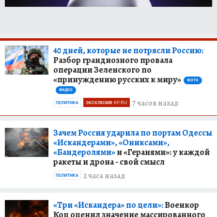
40 дней, которые не потрясли Россию:
Разбор грандиозного провала
операции Зеленского по
«принуждению русских к миру»
ФОТО
ВИДЕО
7 часов назад
ПОЛИТИКА
ЭКСКЛЮЗИВ KP.RU
Зачем Россия ударила по портам Одессы
«Искандерами», «Ониксами»,
«Бандеролями»
и «Геранями»: у каждой
ракеты и дрона - свой смысл
2 часа назад
ПОЛИТИКА
«Три «Искандера» по цели»:
Военкор
Коц оценил значение массированного