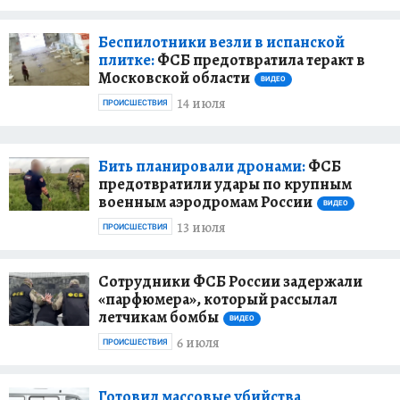
Беспилотники везли в испанской
плитке:
ФСБ предотвратила теракт в
Московской области
ВИДЕО
14 июля
ПРОИСШЕСТВИЯ
Бить планировали дронами:
ФСБ
предотвратили удары по крупным
военным аэродромам России
ВИДЕО
13 июля
ПРОИСШЕСТВИЯ
Сотрудники ФСБ России задержали
«парфюмера», который рассылал
летчикам бомбы
ВИДЕО
6 июля
ПРОИСШЕСТВИЯ
Готовил массовые убийства