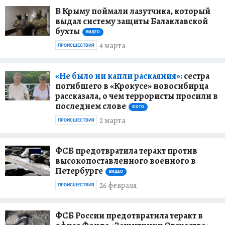
В Крыму поймали лазутчика, который
выдал систему защиты Балаклавской
бухты
ВИДЕО
4 марта
ПРОИСШЕСТВИЯ
«Не было ни капли раскаяния»:
сестра
погибшего в «Крокусе» новосибирца
рассказала, о чем террористы просили в
последнем слове
ФОТО
2 марта
ПРОИСШЕСТВИЯ
ФСБ предотвратила теракт против
высокопоставленного военного в
Петербурге
ВИДЕО
26 февраля
ПРОИСШЕСТВИЯ
ФСБ России предотвратила теракт в