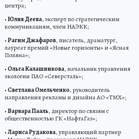
центра;
•
Юлия Деева
, эксперт по стратегическим
коммуникациям, член НАЭКК;
•
Рагим Джафаров
, писатель, драматург,
лауреат премий «Новые горизонты» и «Ясная
Поляна»;
•
Ольга Калашникова
, начальник управления
экологии ПАО «Северсталь»;
•
Светлана Омельченко
, руководитель
направления рекламы и дизайна АО «ТМХ»;
•
Варвара Пааль
, директор по связям с
общественностью ГК «НафтаГаз»;
•
Лариса Рудакова
, управляющий партнер